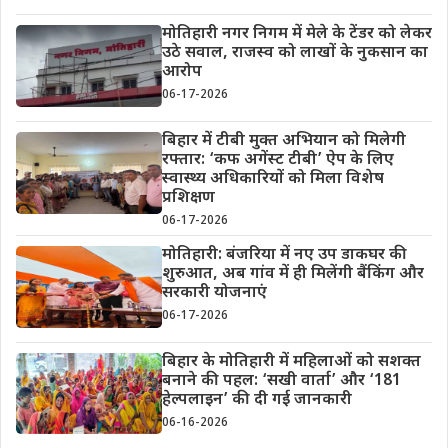
मोतिहारी नगर निगम में मेले के टेंडर को लेकर
उठे सवाल, राजस्व को लाखों के नुकसान का
आरोप
06-17-2026
बिहार में टीबी मुक्त अभियान को मिलेगी
रफ्तार: ‘कफ अगेंस्ट टीबी’ ऐप के लिए
स्वास्थ्य अधिकारियों को मिला विशेष
प्रशिक्षण
06-17-2026
मोतिहारी: बंजरिया में नए उप डाकघर की
शुरुआत, अब गांव में ही मिलेंगी बैंकिंग और
सरकारी योजनाएं
06-17-2026
बिहार के मोतिहारी में महिलाओं को सशक्त
बनाने की पहल: ‘सखी वार्ता’ और ‘181
हेल्पलाइन’ की दी गई जानकारी
06-16-2026