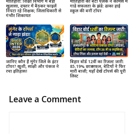
मोतिहारी: शिक्षा विभाग में बड़ा
मोतिहारी की बेटी पलक ने कॉमर्स में
खुलासा, दफ्तर में बैठकर फाइलें
गाड़े सफलता के झंडे: ढाका हाई
निपटा रहे शिक्षक; जिलाधिकारी से
स्कूल की बनीं टॉपर
गंभीर शिकायत
जानिए कौन हैं मुंगेर जिले के इंटर
बिहार बोर्ड 12वीं का रिजल्ट जारी:
टॉपर? खुशी, साक्षी और पंकज ने
85.19% छात्र सफल, बेटियों ने फिर
रचा इतिहास!
मारी बाजी; यहाँ देखें टॉपर्स की पूरी
लिस्ट
Leave a Comment
Comment